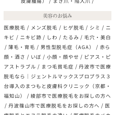
皮膚腫瘍） /
まき爪・陥入爪 /
美容のお悩み
医療脱毛 /
メンズ脱毛 /
ヒゲ脱毛 /
シミ /
ニ
キビ /
ニキビ跡 /
しわ /
たるみ /
毛穴・美白
/
薄毛・育毛 /
男性型脱毛症（AGA） /
赤ら
顔・酒さ /
いぼ /
小顔・顔やせ /
ピアス・ピ
アストラブル /
まつ毛貧毛症 /
丹波市で医療
脱毛なら｜ジェントルマックスプロプラス３
台導入のまつもと皮膚科クリニック（京都・
福知山） /
綾部市で医療脱毛をお探しの方へ
/
丹波篠山市で医療脱毛をお探しの方へ /
医