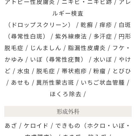
アトピー性皮膚炎 /
ニキビ・ニキビ跡 /
アレ
ルギー検査
（ドロップスクリーン） /
乾癬 /
痒疹 /
白斑
（尋常性白斑） /
紫外線療法 /
多汗症 /
円形
脱毛症 /
じんましん /
脂漏性皮膚炎 /
フケ・
かゆみ /
いぼ（尋常性疣贅） /
水いぼ /
やけ
ど /
水虫 /
脱毛症 /
帯状疱疹 /
粉瘤 /
とびひ
/
あせも /
異所性蒙古斑 /
いちご状血管腫 /
ほくろ除去 /
形成外科
あざ /
ケロイド /
できもの（ホクロ・いぼ・