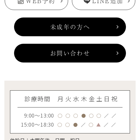
WEB予約
LINE追加
未成年の方へ
お問い合わせ
診療時間
月
火
水
木
金
土
日
祝
9:00～13:00
○
○
○
●
○
○
／
／
15:00～18:30
○
○
●
／
○
▲
／
／