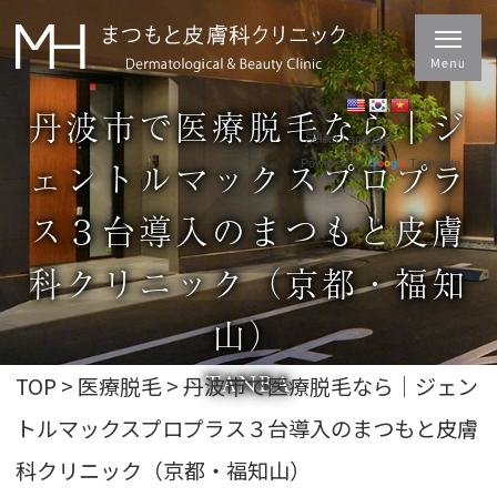
丹波市で医療脱毛なら｜ジ
ェントルマックスプロプラ
Powered by
Translate
ス３台導入のまつもと皮膚
科クリニック（京都・福知
山）
TOP
>
医療脱毛
>
丹波市で医療脱毛なら｜ジェン
TANBA
トルマックスプロプラス３台導入のまつもと皮膚
科クリニック（京都・福知山）