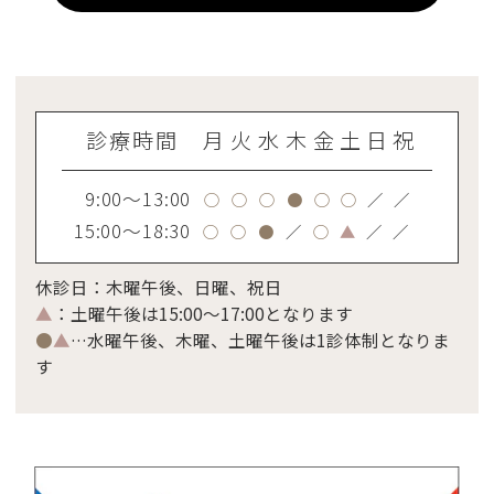
診療時間
月
火
水
木
金
土
日
祝
9:00～13:00
○
○
○
●
○
○
／
／
15:00～18:30
○
○
●
／
○
▲
／
／
休診日：木曜午後、日曜、祝日
▲
：土曜午後は15:00～17:00となります
●
▲
…水曜午後、木曜、土曜午後は1診体制となりま
す