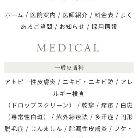
ホーム
/
医院案内
/
医師紹介
/
料金表
/
よく
あるご質問
/
お知らせ
/
採用情報
MEDICAL
一般皮膚科
アトピー性皮膚炎 /
ニキビ・ニキビ跡 /
アレ
ルギー検査
（ドロップスクリーン） /
乾癬 /
痒疹 /
白斑
（尋常性白斑） /
紫外線療法 /
多汗症 /
円形
脱毛症 /
じんましん /
脂漏性皮膚炎 /
フケ・