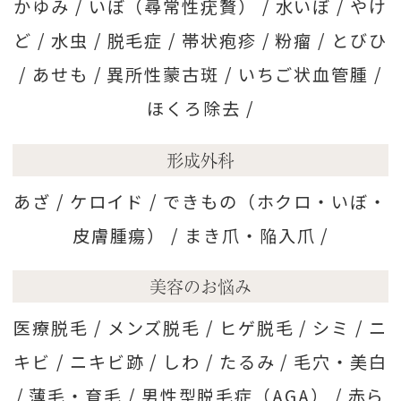
かゆみ /
いぼ（尋常性疣贅） /
水いぼ /
やけ
ど /
水虫 /
脱毛症 /
帯状疱疹 /
粉瘤 /
とびひ
/
あせも /
異所性蒙古斑 /
いちご状血管腫 /
ほくろ除去 /
形成外科
あざ /
ケロイド /
できもの（ホクロ・いぼ・
皮膚腫瘍） /
まき爪・陥入爪 /
美容のお悩み
医療脱毛 /
メンズ脱毛 /
ヒゲ脱毛 /
シミ /
ニ
キビ /
ニキビ跡 /
しわ /
たるみ /
毛穴・美白
/
薄毛・育毛 /
男性型脱毛症（AGA） /
赤ら