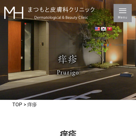
Powered by
Translate
痒疹
Prurigo
TOP
>
痒疹
痒疹