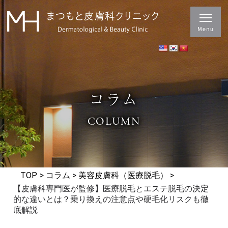
コラム
COLUMN
TOP
>
コラム
>
美容皮膚科（医療脱毛）
>
【皮膚科専門医が監修】医療脱毛とエステ脱毛の決定
的な違いとは？乗り換えの注意点や硬毛化リスクも徹
底解説