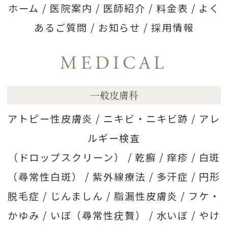
ホーム
/
医院案内
/
医師紹介
/
料金表
/
よく
あるご質問
/
お知らせ
/
採用情報
MEDICAL
一般皮膚科
アトピー性皮膚炎 /
ニキビ・ニキビ跡 /
アレ
ルギー検査
（ドロップスクリーン） /
乾癬 /
痒疹 /
白斑
（尋常性白斑） /
紫外線療法 /
多汗症 /
円形
脱毛症 /
じんましん /
脂漏性皮膚炎 /
フケ・
かゆみ /
いぼ（尋常性疣贅） /
水いぼ /
やけ