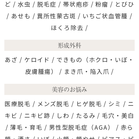
ど /
水虫 /
脱毛症 /
帯状疱疹 /
粉瘤 /
とびひ
/
あせも /
異所性蒙古斑 /
いちご状血管腫 /
ほくろ除去 /
形成外科
あざ /
ケロイド /
できもの（ホクロ・いぼ・
皮膚腫瘍） /
まき爪・陥入爪 /
美容のお悩み
医療脱毛 /
メンズ脱毛 /
ヒゲ脱毛 /
シミ /
ニ
キビ /
ニキビ跡 /
しわ /
たるみ /
毛穴・美白
/
薄毛・育毛 /
男性型脱毛症（AGA） /
赤ら