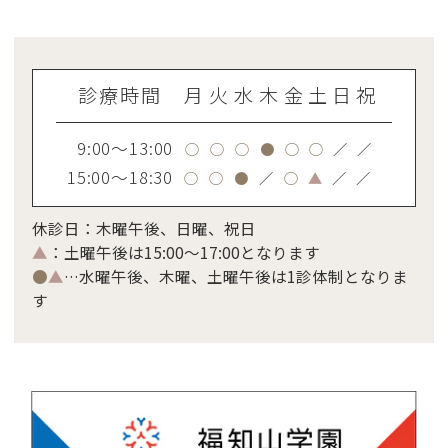
診療時間
月
火
水
木
金
土
日
祝
9:00～13:00
○
○
○
●
○
○
／
／
15:00～18:30
○
○
●
／
○
▲
／
／
休診日：木曜午後、日曜、祝日
▲
：土曜午後は15:00～17:00となります
●
▲
…水曜午後、木曜、土曜午後は1診体制となりま
す