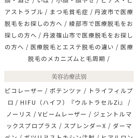
顔・酒さ /
いぼ /
小顔・顔やせ /
ピアス・ピ
アストラブル /
まつ毛貧毛症 /
丹波市で医療
脱毛をお探しの方へ /
綾部市で医療脱毛をお
探しの方へ /
丹波篠山市で医療脱毛をお探し
の方へ /
医療脱毛とエステ脱毛の違い /
医療
脱毛のメカニズムと毛周期 /
美容治療法別
ピコレーザー /
ポテンツァ /
トライフィルプ
ロ /
HIFU（ハイフ）『ウルトラセルZi』 /
ノーリス /
Vビームレーザー /
ジェントルマ
ックスプロプラス /
スプレンダーX /
ダーマ
ペン /
ボツリヌストキシン注射 /
ヒアルロン